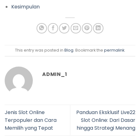
Kesimpulan
This entry was posted in
Blog
. Bookmark the
permalink
.
ADMIN_1
Jenis Slot Online
Panduan Eksklusif Live22
Terpopuler dan Cara
Slot Online: Dari Dasar
Memilih yang Tepat
hingga Strategi Menang