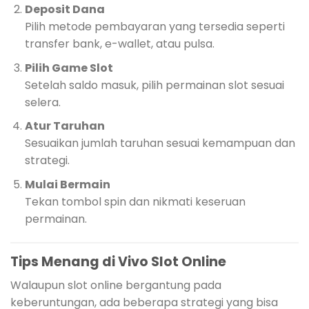
Deposit Dana
Pilih metode pembayaran yang tersedia seperti
transfer bank, e-wallet, atau pulsa.
Pilih Game Slot
Setelah saldo masuk, pilih permainan slot sesuai
selera.
Atur Taruhan
Sesuaikan jumlah taruhan sesuai kemampuan dan
strategi.
Mulai Bermain
Tekan tombol spin dan nikmati keseruan
permainan.
Tips Menang di Vivo Slot Online
Walaupun slot online bergantung pada
keberuntungan, ada beberapa strategi yang bisa