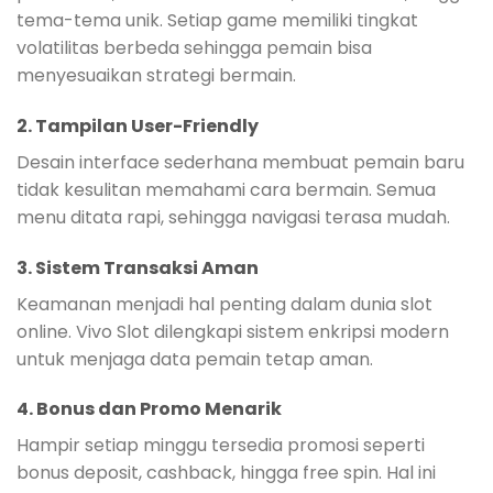
tema-tema unik. Setiap game memiliki tingkat
volatilitas berbeda sehingga pemain bisa
menyesuaikan strategi bermain.
2. Tampilan User-Friendly
Desain interface sederhana membuat pemain baru
tidak kesulitan memahami cara bermain. Semua
menu ditata rapi, sehingga navigasi terasa mudah.
3. Sistem Transaksi Aman
Keamanan menjadi hal penting dalam dunia slot
online. Vivo Slot dilengkapi sistem enkripsi modern
untuk menjaga data pemain tetap aman.
4. Bonus dan Promo Menarik
Hampir setiap minggu tersedia promosi seperti
bonus deposit, cashback, hingga free spin. Hal ini