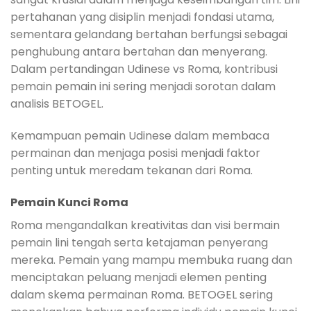
pertahanan yang disiplin menjadi fondasi utama,
sementara gelandang bertahan berfungsi sebagai
penghubung antara bertahan dan menyerang.
Dalam pertandingan Udinese vs Roma, kontribusi
pemain pemain ini sering menjadi sorotan dalam
analisis BETOGEL.
Kemampuan pemain Udinese dalam membaca
permainan dan menjaga posisi menjadi faktor
penting untuk meredam tekanan dari Roma.
Pemain Kunci Roma
Roma mengandalkan kreativitas dan visi bermain
pemain lini tengah serta ketajaman penyerang
mereka. Pemain yang mampu membuka ruang dan
menciptakan peluang menjadi elemen penting
dalam skema permainan Roma. BETOGEL sering