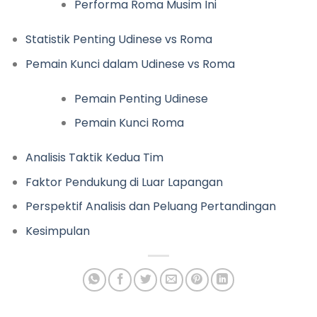
Performa Roma Musim Ini
Statistik Penting Udinese vs Roma
Pemain Kunci dalam Udinese vs Roma
Pemain Penting Udinese
Pemain Kunci Roma
Analisis Taktik Kedua Tim
Faktor Pendukung di Luar Lapangan
Perspektif Analisis dan Peluang Pertandingan
Kesimpulan