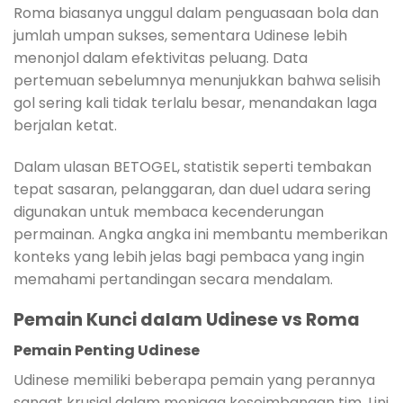
Roma biasanya unggul dalam penguasaan bola dan
jumlah umpan sukses, sementara Udinese lebih
menonjol dalam efektivitas peluang. Data
pertemuan sebelumnya menunjukkan bahwa selisih
gol sering kali tidak terlalu besar, menandakan laga
berjalan ketat.
Dalam ulasan BETOGEL, statistik seperti tembakan
tepat sasaran, pelanggaran, dan duel udara sering
digunakan untuk membaca kecenderungan
permainan. Angka angka ini membantu memberikan
konteks yang lebih jelas bagi pembaca yang ingin
memahami pertandingan secara mendalam.
Pemain Kunci dalam Udinese vs Roma
Pemain Penting Udinese
Udinese memiliki beberapa pemain yang perannya
sangat krusial dalam menjaga keseimbangan tim. Lini