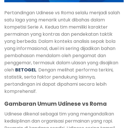
Pertandingan Udinese vs Roma selalu menjadi salah
satu laga yang menarik untuk dibahas dalam
kompetisi Serie A. Kedua tim memiliki karakter
permainan yang kontras dan pendekatan taktik
yang berbeda. Dalam konteks analisis sepak bola
yang informasional, duel ini sering dijadikan bahan
pembahasan mendalam oleh pengamat dan
penggemar, termasuk dalam ulasan yang disajikan
oleh
BETOGEL
. Dengan melihat performa terkini,
statistik, serta faktor pendukung lainnya,
pertandingan ini dapat dipahami secara lebih
komprehensif.
Gambaran Umum Udinese vs Roma
Udinese dikenal sebagai tim yang mengandalkan
kedisiplinan dan organisasi permainan yang rapi.