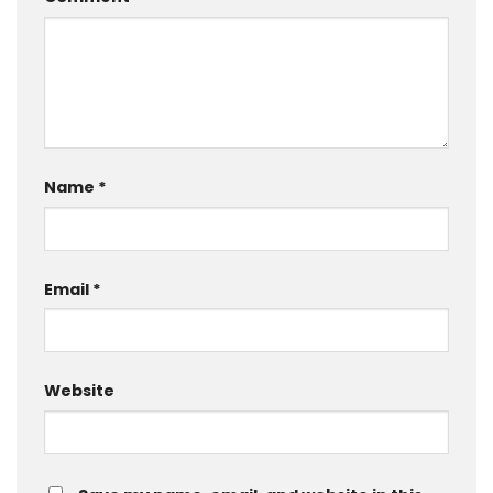
Name
*
Email
*
Website