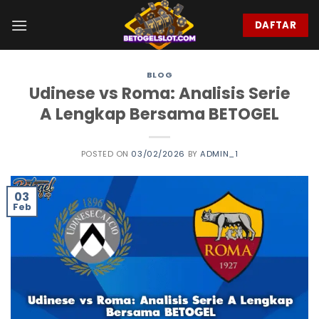
Skip
to
DAFTAR
content
BLOG
Udinese vs Roma: Analisis Serie
A Lengkap Bersama BETOGEL
POSTED ON
03/02/2026
BY
ADMIN_1
03
Feb