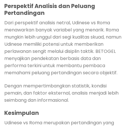
Perspektif Analisis dan Peluang
Pertandingan
Dari perspektif analisis netral, Udinese vs Roma
menawarkan banyak variabel yang menarik. Roma
mungkin lebih unggul dari segi kualitas skuad, namun
Udinese memiliki potensi untuk memberikan
perlawanan sengit melalui disiplin taktik. BETOGEL
menyajikan pendekatan berbasis data dan
performa terkini untuk membantu pembaca
memahami peluang pertandingan secara objektif.
Dengan mempertimbangkan statistik, kondisi
pemain, dan faktor eksternal, analisis menjadi lebih
seimbang dan informasional.
Kesimpulan
Udinese vs Roma merupakan pertandingan yang