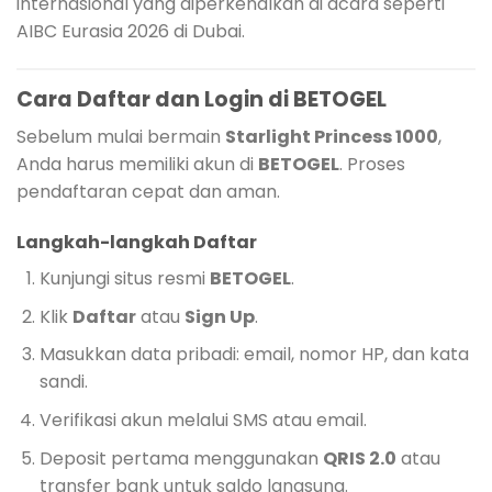
internasional yang diperkenalkan di acara seperti
AIBC Eurasia 2026 di Dubai.
Cara Daftar dan Login di BETOGEL
Sebelum mulai bermain
Starlight Princess 1000
,
Anda harus memiliki akun di
BETOGEL
. Proses
pendaftaran cepat dan aman.
Langkah-langkah Daftar
Kunjungi situs resmi
BETOGEL
.
Klik
Daftar
atau
Sign Up
.
Masukkan data pribadi: email, nomor HP, dan kata
sandi.
Verifikasi akun melalui SMS atau email.
Deposit pertama menggunakan
QRIS 2.0
atau
transfer bank untuk saldo langsung.