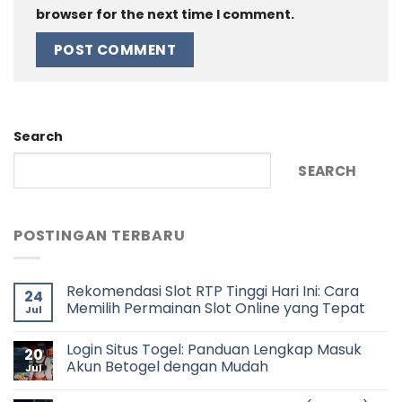
browser for the next time I comment.
Search
SEARCH
POSTINGAN TERBARU
Rekomendasi Slot RTP Tinggi Hari Ini: Cara
24
Memilih Permainan Slot Online yang Tepat
Jul
Login Situs Togel: Panduan Lengkap Masuk
20
Akun Betogel dengan Mudah
Jul