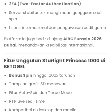
2FA (Two-Factor Authentication)
Server stabil untuk menghindari gangguan saat
spin
Lisensi internasional dan pengawasan audit game
Platform ini juga hadir di ajang
AIBC Eurasia 2026
Dubai
, menandakan kredibilitas internasional.
Fitur Unggulan Starlight Princess 1000 di
BETOGEL
Bonus Spin
hingga 1000x taruhan
Tampilan grafis 3D menawan
Fitur Auto-Spin dan Turbo Mode
RTP Live real-time
Kompatibel di desktop dan mobile