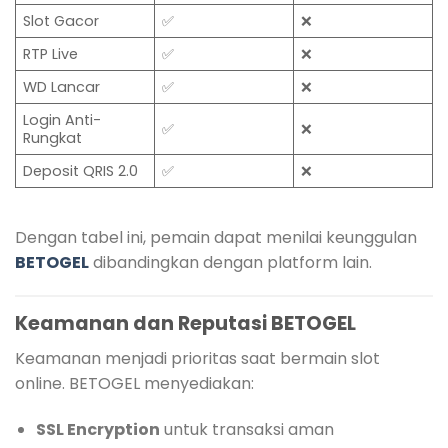
Slot Gacor
✅
❌
RTP Live
✅
❌
WD Lancar
✅
❌
Login Anti-
✅
❌
Rungkat
Deposit QRIS 2.0
✅
❌
Dengan tabel ini, pemain dapat menilai keunggulan
BETOGEL
dibandingkan dengan platform lain.
Keamanan dan Reputasi BETOGEL
Keamanan menjadi prioritas saat bermain slot
online. BETOGEL menyediakan:
SSL Encryption
untuk transaksi aman