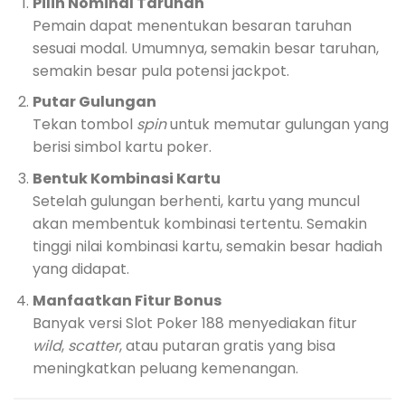
Pilih Nominal Taruhan
Pemain dapat menentukan besaran taruhan
sesuai modal. Umumnya, semakin besar taruhan,
semakin besar pula potensi jackpot.
Putar Gulungan
Tekan tombol
spin
untuk memutar gulungan yang
berisi simbol kartu poker.
Bentuk Kombinasi Kartu
Setelah gulungan berhenti, kartu yang muncul
akan membentuk kombinasi tertentu. Semakin
tinggi nilai kombinasi kartu, semakin besar hadiah
yang didapat.
Manfaatkan Fitur Bonus
Banyak versi Slot Poker 188 menyediakan fitur
wild
,
scatter
, atau putaran gratis yang bisa
meningkatkan peluang kemenangan.