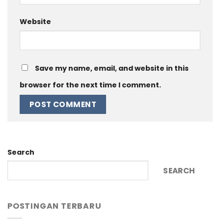
Website
Save my name, email, and website in this
browser for the next time I comment.
Search
SEARCH
POSTINGAN TERBARU