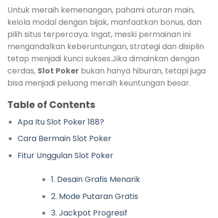
Untuk meraih kemenangan, pahami aturan main,
kelola modal dengan bijak, manfaatkan bonus, dan
pilih situs terpercaya. Ingat, meski permainan ini
mengandalkan keberuntungan, strategi dan disiplin
tetap menjadi kunci sukses.Jika dimainkan dengan
cerdas,
Slot Poker
bukan hanya hiburan, tetapi juga
bisa menjadi peluang meraih keuntungan besar.
Table of Contents
Apa Itu Slot Poker 188?
Cara Bermain Slot Poker
Fitur Unggulan Slot Poker
1. Desain Grafis Menarik
2. Mode Putaran Gratis
3. Jackpot Progresif