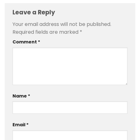
Leave a Reply
Your email address will not be published.
Required fields are marked
*
Comment
*
Name
*
Email
*