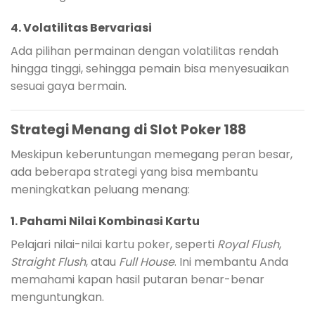
4. Volatilitas Bervariasi
Ada pilihan permainan dengan volatilitas rendah
hingga tinggi, sehingga pemain bisa menyesuaikan
sesuai gaya bermain.
Strategi Menang di Slot Poker 188
Meskipun keberuntungan memegang peran besar,
ada beberapa strategi yang bisa membantu
meningkatkan peluang menang:
1. Pahami Nilai Kombinasi Kartu
Pelajari nilai-nilai kartu poker, seperti
Royal Flush
,
Straight Flush
, atau
Full House
. Ini membantu Anda
memahami kapan hasil putaran benar-benar
menguntungkan.