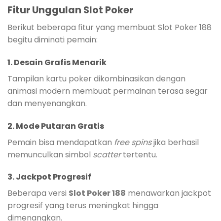
Fitur Unggulan Slot Poker
Berikut beberapa fitur yang membuat Slot Poker 188
begitu diminati pemain:
1. Desain Grafis Menarik
Tampilan kartu poker dikombinasikan dengan
animasi modern membuat permainan terasa segar
dan menyenangkan.
2. Mode Putaran Gratis
Pemain bisa mendapatkan
free spins
jika berhasil
memunculkan simbol
scatter
tertentu.
3. Jackpot Progresif
Beberapa versi
Slot Poker 188
menawarkan jackpot
progresif yang terus meningkat hingga
dimenangkan.