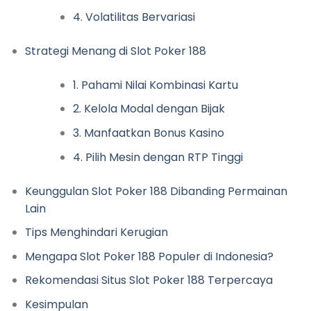
4. Volatilitas Bervariasi
Strategi Menang di Slot Poker 188
1. Pahami Nilai Kombinasi Kartu
2. Kelola Modal dengan Bijak
3. Manfaatkan Bonus Kasino
4. Pilih Mesin dengan RTP Tinggi
Keunggulan Slot Poker 188 Dibanding Permainan
Lain
Tips Menghindari Kerugian
Mengapa Slot Poker 188 Populer di Indonesia?
Rekomendasi Situs Slot Poker 188 Terpercaya
Kesimpulan