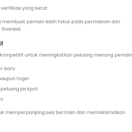
erifikasi yang ketat
 membuat pemain lebih fokus pada permainan dan
finansial.
if
kompetitif untuk meningkatkan peluang menang pemain
r baru
maupun togel
peluang jackpot
an
untuk memperpanjang sesi bermain dan memaksimalkan