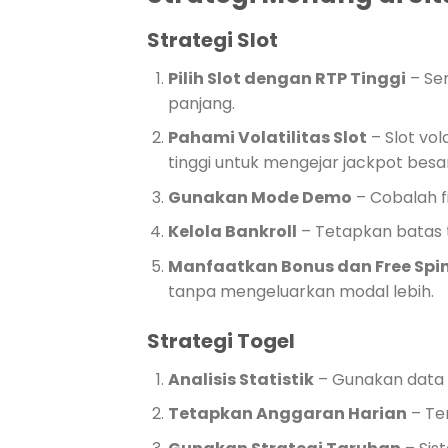
Strategi Slot
Pilih Slot dengan RTP Tinggi
– Se
panjang.
Pahami Volatilitas Slot
– Slot vol
tinggi untuk mengejar jackpot besar
Gunakan Mode Demo
– Cobalah f
Kelola Bankroll
– Tetapkan batas 
Manfaatkan Bonus dan Free Spi
tanpa mengeluarkan modal lebih.
Strategi Togel
Analisis Statistik
– Gunakan data 
Tetapkan Anggaran Harian
– Te