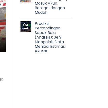
Masuk Akun
Betogel dengan
Mudah
Prediksi
04
Pertandingan
Jul
Sepak Bola
(Analisis): Seni
Mengolah Data
Menjadi Estimasi
Akurat
ga