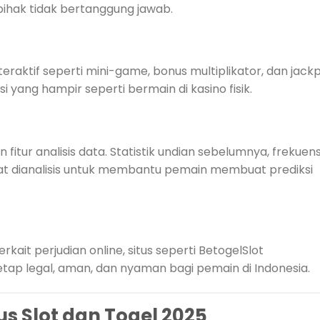
 pihak tidak bertanggung jawab.
teraktif seperti mini-game, bonus multiplikator, dan jack
yang hampir seperti bermain di kasino fisik.
itur analisis data. Statistik undian sebelumnya, frekuens
at dianalisis untuk membantu pemain membuat prediksi
rkait perjudian online, situs seperti BetogelSlot
ap legal, aman, dan nyaman bagi pemain di Indonesia.
us Slot dan Togel 2025