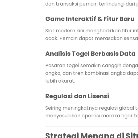
dan transaksi pemain terlindungi dari
Game Interaktif & Fitur Baru
Slot modern kini menghadirkan fitur in
acak. Pemain dapat merasakan sensasi 
Analisis Togel Berbasis Data
Pasaran togel semakin canggih dengan f
angka, dan tren kombinasi angka dap
lebih akurat.
Regulasi dan Lisensi
Seiring meningkatnya regulasi global te
menyesuaikan operasi mereka agar tet
Strategi Menang di Sit