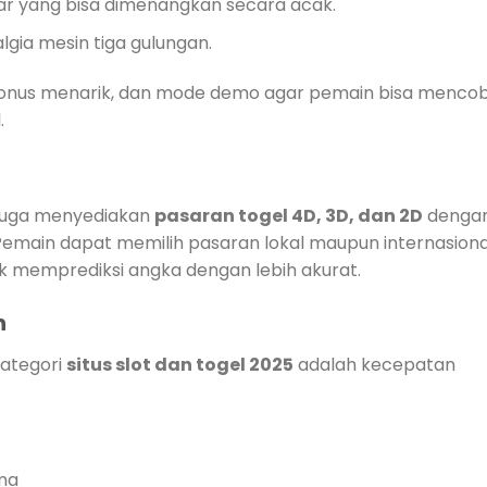
r yang bisa dimenangkan secara acak.
gia mesin tiga gulungan.
r bonus menarik, dan mode demo agar pemain bisa menco
.
t juga menyediakan
pasaran togel 4D, 3D, dan 2D
denga
Pemain dapat memilih pasaran lokal maupun internasiona
uk memprediksi angka dengan lebih akurat.
n
kategori
situs slot dan togel 2025
adalah kecepatan
ma