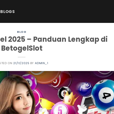
BLOGS
BLOG
gel 2025 – Panduan Lengkap di
BetogelSlot
STED ON
21/11/2025
BY
ADMIN_1