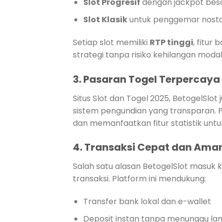
Slot Progresif
dengan jackpot besa
Slot Klasik
untuk penggemar nostal
Setiap slot memiliki
RTP tinggi
, fitu
strategi tanpa risiko kehilangan modal
3. Pasaran Togel Terpercaya
Situs Slot dan Togel 2025, BetogelSlo
sistem pengundian yang transparan. 
dan memanfaatkan fitur statistik unt
4. Transaksi Cepat dan Ama
Salah satu alasan BetogelSlot masuk 
transaksi. Platform ini mendukung:
Transfer bank lokal dan e-wallet
Deposit instan tanpa menunggu la