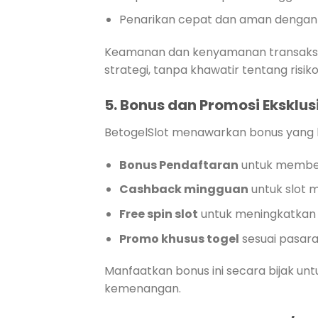
Penarikan cepat dan aman dengan v
Keamanan dan kenyamanan transaksi
strategi, tanpa khawatir tentang risiko 
5. Bonus dan Promosi Eksklus
BetogelSlot menawarkan bonus yang 
Bonus Pendaftaran
untuk membe
Cashback mingguan
untuk slot 
Free spin slot
untuk meningkatkan 
Promo khusus togel
sesuai pasar
Manfaatkan bonus ini secara bijak 
kemenangan.