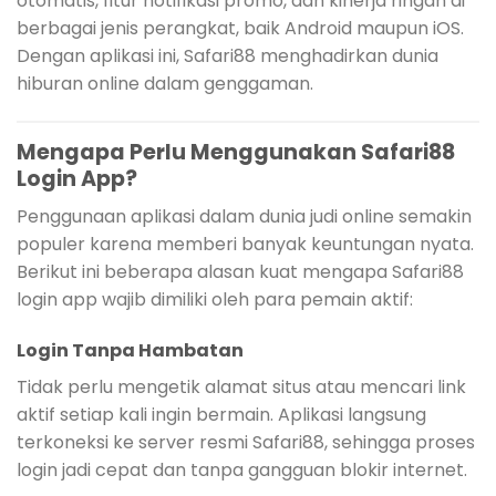
otomatis, fitur notifikasi promo, dan kinerja ringan di
berbagai jenis perangkat, baik Android maupun iOS.
Dengan aplikasi ini, Safari88 menghadirkan dunia
hiburan online dalam genggaman.
Mengapa Perlu Menggunakan Safari88
Login App?
Penggunaan aplikasi dalam dunia judi online semakin
populer karena memberi banyak keuntungan nyata.
Berikut ini beberapa alasan kuat mengapa Safari88
login app wajib dimiliki oleh para pemain aktif:
Login Tanpa Hambatan
Tidak perlu mengetik alamat situs atau mencari link
aktif setiap kali ingin bermain. Aplikasi langsung
terkoneksi ke server resmi Safari88, sehingga proses
login jadi cepat dan tanpa gangguan blokir internet.