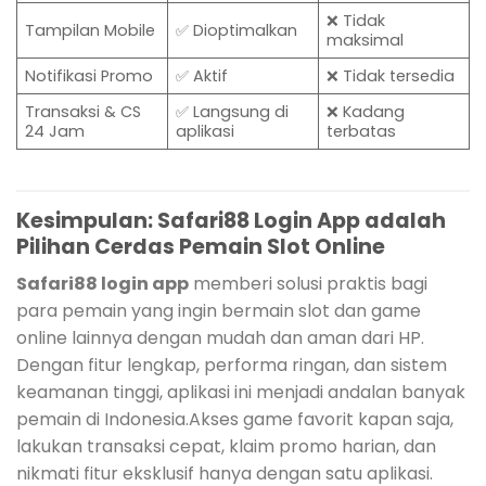
❌ Tidak
Tampilan Mobile
✅ Dioptimalkan
maksimal
Notifikasi Promo
✅ Aktif
❌ Tidak tersedia
Transaksi & CS
✅ Langsung di
❌ Kadang
24 Jam
aplikasi
terbatas
Kesimpulan: Safari88 Login App adalah
Pilihan Cerdas Pemain Slot Online
Safari88 login app
memberi solusi praktis bagi
para pemain yang ingin bermain slot dan game
online lainnya dengan mudah dan aman dari HP.
Dengan fitur lengkap, performa ringan, dan sistem
keamanan tinggi, aplikasi ini menjadi andalan banyak
pemain di Indonesia.Akses game favorit kapan saja,
lakukan transaksi cepat, klaim promo harian, dan
nikmati fitur eksklusif hanya dengan satu aplikasi.