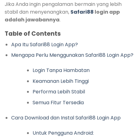
Jika Anda ingin pengalaman bermain yang lebih
stabil dan menyenangkan,
Safari88
login app
adalah jawabannya
.
Table of Contents
Apa Itu Safari88 Login App?
Mengapa Perlu Menggunakan Safari88 Login App?
Login Tanpa Hambatan
Keamanan Lebih Tinggi
Performa Lebih Stabil
Semua Fitur Tersedia
Cara Download dan Instal Safari88 Login App
Untuk Pengguna Android: