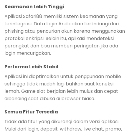
Keamanan Lebih Tinggi
Aplikasi Safari88 memiliki sistem keamanan yang
terintegrasi. Data login Anda akan terlindungi dari
phishing atau pencurian akun karena menggunakan
protokol enkripsi. Selain itu, aplikasi mendeteksi
perangkat dan bisa memberi peringatan jika ada
login mencurigakan.
Performa Lebih Stabil
Aplikasi ini dioptimalkan untuk penggunaan mobile
sehingga tidak mudah lag, bahkan saat koneksi
lemah. Game slot berjalan lebih mulus dan cepat
dibanding saat dibuka di browser biasa.
Semua Fitur Tersedia
Tidak ada fitur yang dikurangi dalam versi aplikasi.
Mulai dari login, deposit, withdraw, live chat, promo,