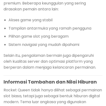
premium. Beberapa keunggulan yang sering
dirasakan pemain antara lain:
Akses game yang stabil
Tampilan antarmuka yang ramah pengguna
Pilihan game slot yang beragam
Sistem navigasi yang mudah dipahami
Selain itu, pengalaman bermain juga dipengaruhi
oleh kualitas server dan optimasi platform yang
berperan dalam menjaga kelancaran permainan.
Informasi Tambahan dan Nilai Hiburan
Rocket Queen tidak hanya dilihat sebagai permainan
slot biasa, tetapi juga sebagai bentuk hiburan digital
modern. Tema luar angkasa yang digunakan