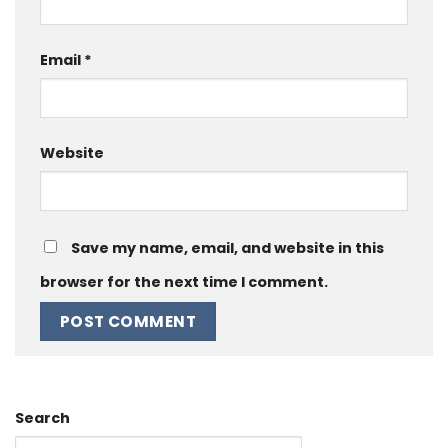
Email
*
Website
Save my name, email, and website in this
browser for the next time I comment.
Search