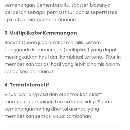
kemenangan. Sementara itu, scatter biasanya
berperan sebagai pemicu fitur bonus seperti free
spin atau mini game tambahan.
3. Multiplikator Kemenangan
Rocket Queen juga dikenal memiliki sistem
pengganda kemenangan (multiplier) yang dapat
meningkatkan hasil dari kombinasi tertentu. Fitur ini
memberikan variasi hasil yang lebih dinamis dalam
setiap sesi permainan.
4. Tema Interaktif
Visual luar angkasa dan efek “rocket blast”
membuat permainan terasa lebih hidup. Setiap
kemenangan sering disertai animasi yang
memberikan sensasi visual tambahan.