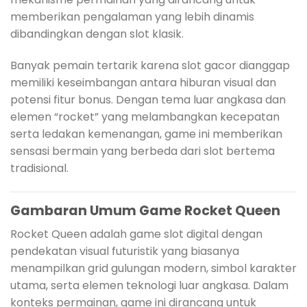
memberikan pengalaman yang lebih dinamis
dibandingkan dengan slot klasik.
Banyak pemain tertarik karena slot gacor dianggap
memiliki keseimbangan antara hiburan visual dan
potensi fitur bonus. Dengan tema luar angkasa dan
elemen “rocket” yang melambangkan kecepatan
serta ledakan kemenangan, game ini memberikan
sensasi bermain yang berbeda dari slot bertema
tradisional.
Gambaran Umum Game Rocket Queen
Rocket Queen adalah game slot digital dengan
pendekatan visual futuristik yang biasanya
menampilkan grid gulungan modern, simbol karakter
utama, serta elemen teknologi luar angkasa. Dalam
konteks permainan, game ini dirancang untuk