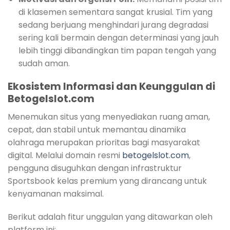
di klasemen sementara sangat krusial. Tim yang
sedang berjuang menghindari jurang degradasi
sering kali bermain dengan determinasi yang jauh
lebih tinggi dibandingkan tim papan tengah yang
sudah aman.
Ekosistem Informasi dan Keunggulan di
Betogelslot.com
Menemukan situs yang menyediakan ruang aman,
cepat, dan stabil untuk memantau dinamika
olahraga merupakan prioritas bagi masyarakat
digital. Melalui domain resmi
betogelslot.com
,
pengguna disuguhkan dengan infrastruktur
Sportsbook kelas premium yang dirancang untuk
kenyamanan maksimal.
Berikut adalah fitur unggulan yang ditawarkan oleh
platform ini: