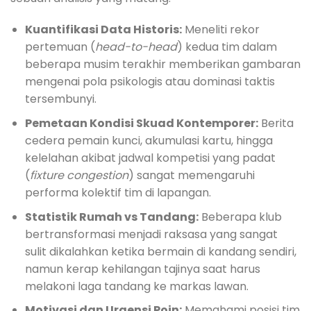
Kuantifikasi Data Historis:
Meneliti rekor
pertemuan (
head-to-head
) kedua tim dalam
beberapa musim terakhir memberikan gambaran
mengenai pola psikologis atau dominasi taktis
tersembunyi.
Pemetaan Kondisi Skuad Kontemporer:
Berita
cedera pemain kunci, akumulasi kartu, hingga
kelelahan akibat jadwal kompetisi yang padat
(
fixture congestion
) sangat memengaruhi
performa kolektif tim di lapangan.
Statistik Rumah vs Tandang:
Beberapa klub
bertransformasi menjadi raksasa yang sangat
sulit dikalahkan ketika bermain di kandang sendiri,
namun kerap kehilangan tajinya saat harus
melakoni laga tandang ke markas lawan.
Motivasi dan Urgensi Poin:
Memahami posisi tim