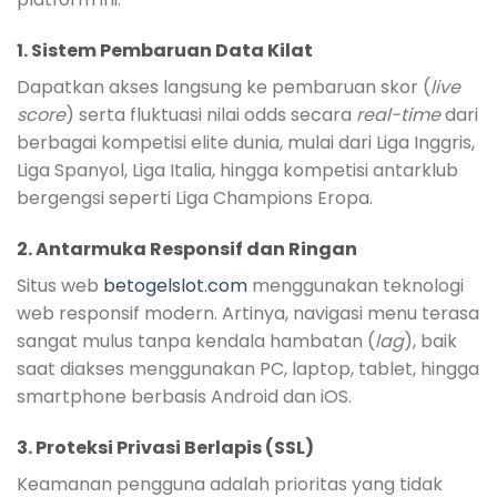
1. Sistem Pembaruan Data Kilat
Dapatkan akses langsung ke pembaruan skor (
live
score
) serta fluktuasi nilai odds secara
real-time
dari
berbagai kompetisi elite dunia, mulai dari Liga Inggris,
Liga Spanyol, Liga Italia, hingga kompetisi antarklub
bergengsi seperti Liga Champions Eropa.
2. Antarmuka Responsif dan Ringan
Situs web
betogelslot.com
menggunakan teknologi
web responsif modern. Artinya, navigasi menu terasa
sangat mulus tanpa kendala hambatan (
lag
), baik
saat diakses menggunakan PC, laptop, tablet, hingga
smartphone berbasis Android dan iOS.
3. Proteksi Privasi Berlapis (SSL)
Keamanan pengguna adalah prioritas yang tidak