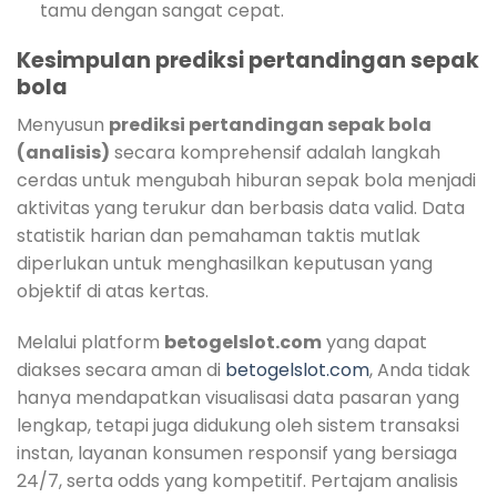
tamu dengan sangat cepat.
Kesimpulan
prediksi pertandingan sepak
bola
Menyusun
prediksi pertandingan sepak bola
(analisis)
secara komprehensif adalah langkah
cerdas untuk mengubah hiburan sepak bola menjadi
aktivitas yang terukur dan berbasis data valid. Data
statistik harian dan pemahaman taktis mutlak
diperlukan untuk menghasilkan keputusan yang
objektif di atas kertas.
Melalui platform
betogelslot.com
yang dapat
diakses secara aman di
betogelslot.com
, Anda tidak
hanya mendapatkan visualisasi data pasaran yang
lengkap, tetapi juga didukung oleh sistem transaksi
instan, layanan konsumen responsif yang bersiaga
24/7, serta odds yang kompetitif. Pertajam analisis