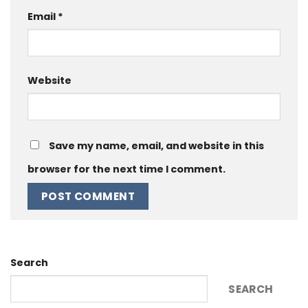
Email
*
Website
Save my name, email, and website in this
browser for the next time I comment.
Search
SEARCH