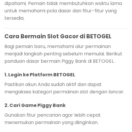
dipahami. Pemain tidak membutuhkan waktu lama
untuk memahami pola dasar dan fitur-fitur yang
tersedia.
Cara Bermain Slot Gacor di BETOGEL
Bagi pemain baru, memahami alur permainan
menjadi langkah penting sebelum memulai. Berikut
panduan dasar bermain Piggy Bank di BETOGEL.
1. Login ke Platform BETOGEL
Pastikan akun Anda sudah aktif dan dapat
mengakses kategori permainan slot dengan lancar.
2. Cari Game Piggy Bank
Gunakan fitur pencarian agar lebih cepat
menemukan permainan yang diinginkan.