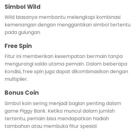
Simbol Wild
Wild biasanya membantu melengkapi kombinasi
kemenangan dengan menggantikan simbol tertentu
pada gulungan.
Free Spin
Fitur ini memberikan kesempatan bermain tanpa
mengurangi saldo utama pemain. Dalam beberapa
kondisi, free spin juga dapat dikombinasikan dengan
multiplier.
Bonus Coin
Simbol koin sering menjadi bagian penting dalam
game Piggy Bank. Ketika muncul dalam jumlah
tertentu, pemain bisa mendapatkan hadiah
tambahan atau membuka fitur spesial.