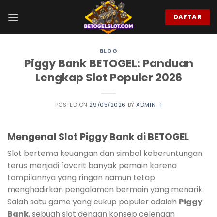
Skip
to
DAFTAR
content
BLOG
Piggy Bank BETOGEL: Panduan
Lengkap Slot Populer 2026
POSTED ON
29/05/2026
BY
ADMIN_1
Mengenal Slot Piggy Bank di BETOGEL
Slot bertema keuangan dan simbol keberuntungan
terus menjadi favorit banyak pemain karena
tampilannya yang ringan namun tetap
menghadirkan pengalaman bermain yang menarik.
Salah satu game yang cukup populer adalah
Piggy
Bank
, sebuah slot dengan konsep celengan