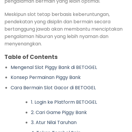
pengalaman bermain yang lebih optimal.
Meskipun slot tetap berbasis keberuntungan,
pendekatan yang disiplin dan bermain secara
bertanggung jawab akan membantu menciptakan
pengalaman hiburan yang lebih nyaman dan
menyenangkan.
Table of Contents
Mengenal Slot Piggy Bank di BETOGEL
Konsep Permainan Piggy Bank
Cara Bermain Slot Gacor di BETOGEL
1. Login ke Platform BETOGEL
2. Cari Game Piggy Bank
3. Atur Nilai Taruhan