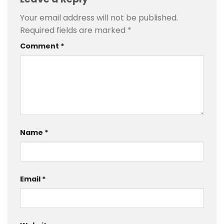
Your email address will not be published.
Required fields are marked
*
Comment
*
Name
*
Email
*