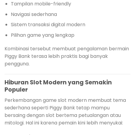
Tampilan mobile-friendly
Navigasi sederhana
Sistem transaksi digital modern
Pilihan game yang lengkap
Kombinasi tersebut membuat pengalaman bermain
Piggy Bank terasa lebih praktis bagi banyak
pengguna.
Hiburan Slot Modern yang Semakin
Populer
Perkembangan game slot modern membuat tema
sederhana seperti Piggy Bank tetap mampu
bersaing dengan slot bertema petualangan atau
mitologi. Hal ini karena pemain kini lebih menyukai: