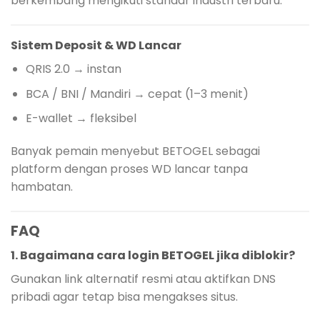
berkembang mengikuti standar industri terbaru.
Sistem Deposit & WD Lancar
QRIS 2.0 → instan
BCA / BNI / Mandiri → cepat (1–3 menit)
E-wallet → fleksibel
Banyak pemain menyebut BETOGEL sebagai
platform dengan proses WD lancar tanpa
hambatan.
FAQ
1. Bagaimana cara login BETOGEL jika diblokir?
Gunakan link alternatif resmi atau aktifkan DNS
pribadi agar tetap bisa mengakses situs.