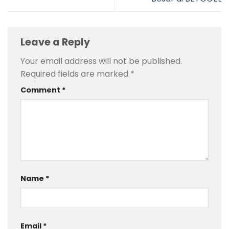
Leave a Reply
Your email address will not be published.
Required fields are marked
*
Comment
*
Name
*
Email
*