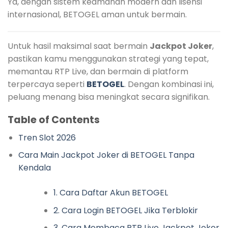
Ya, dengan sistem keamanan modern dan lisensi
internasional, BETOGEL aman untuk bermain.
Untuk hasil maksimal saat bermain
Jackpot Joker
,
pastikan kamu menggunakan strategi yang tepat,
memantau RTP Live, dan bermain di platform
terpercaya seperti
BETOGEL
. Dengan kombinasi ini,
peluang menang bisa meningkat secara signifikan.
Table of Contents
Tren Slot 2026
Cara Main Jackpot Joker di BETOGEL Tanpa
Kendala
1. Cara Daftar Akun BETOGEL
2. Cara Login BETOGEL Jika Terblokir
3. Cara Membaca RTP Live Jackpot Joker