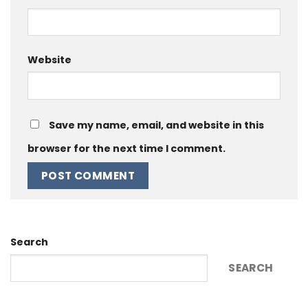
Website
Save my name, email, and website in this
browser for the next time I comment.
Search
SEARCH