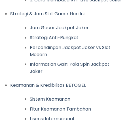
Strategi & Jam Slot Gacor Hari Ini
Jam Gacor Jackpot Joker
Strategi Anti-Rungkat
Perbandingan Jackpot Joker vs Slot
Modern
Information Gain: Pola Spin Jackpot
Joker
Keamanan & Kredibilitas BETOGEL
Sistem Keamanan
Fitur Keamanan Tambahan
Lisensi Internasional