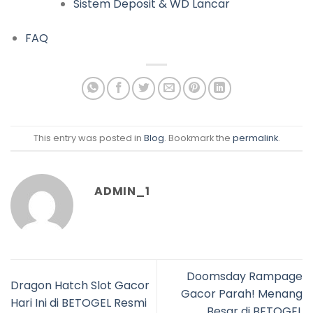
Sistem Deposit & WD Lancar
FAQ
This entry was posted in
Blog
. Bookmark the
permalink
.
ADMIN_1
Doomsday Rampage
Dragon Hatch Slot Gacor
Gacor Parah! Menang
Hari Ini di BETOGEL Resmi
Besar di BETOGEL