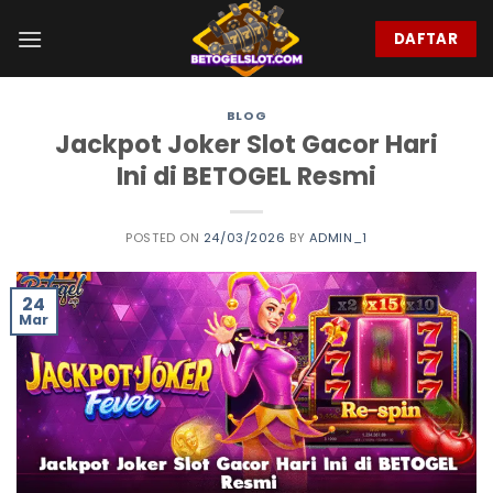
Skip
to
DAFTAR
content
BLOG
Jackpot Joker Slot Gacor Hari
Ini di BETOGEL Resmi
POSTED ON
24/03/2026
BY
ADMIN_1
24
Mar