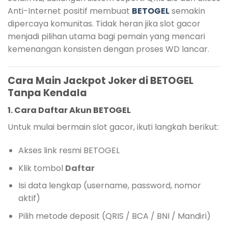
Anti-Internet positif membuat
BETOGEL
semakin
dipercaya komunitas. Tidak heran jika slot gacor
menjadi pilihan utama bagi pemain yang mencari
kemenangan konsisten dengan proses WD lancar.
Cara Main Jackpot Joker di BETOGEL
Tanpa Kendala
1. Cara Daftar Akun BETOGEL
Untuk mulai bermain slot gacor, ikuti langkah berikut:
Akses link resmi BETOGEL
Klik tombol
Daftar
Isi data lengkap (username, password, nomor
aktif)
Pilih metode deposit (QRIS / BCA / BNI / Mandiri)