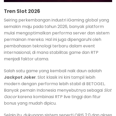
Tren Slot 2026
Seiring perkembangan industri iGaming global yang
semakin maju pada tahun 2026, banyak platform
mulai mengoptimalkan performa server dan sistem
permainan mereka. Hal ini juga dipengaruhi oleh
pembahasan teknologi terbaru dalam event
internasional, di mana stabilitas game dan RTP
menjadi faktor utama.
Salah satu game yang kembali naik daun adalah
Jackpot Joker
. Slot klasik ini kini tampil lebih
modern dengan performa lebih stabil di BETOGEL.
Banyak pemain Indonesia menyebutnya sebagai
Slot
Gacor
karena kombinasi RTP live tinggi dan fitur
bonus yang mudah dipicu.
Selain itu, dukungan sistem seperti QRIS 2.0 dan akses