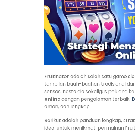
Fruitinator adalah salah satu game sl
tampilan buah-buahan tradisional da
sensasi nostalgia sekaligus peluang 
online
dengan pengalaman terbaik,
B
aman, dan lengkap.
Berikut adalah panduan lengkap, str
ideal untuk menikmati permainan Frui