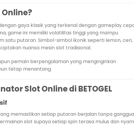
t Online
?
 dengan gaya klasik yang terkenal dengan gameplay cep
a, game ini memiliki volatilitas tinggi yang mampu
tu putaran. Simbol-simbol ikonik seperti lemon, ceri,
ciptakan nuansa mesin slot tradisional.
aupun pemain berpengalaman yang menginginkan
un tetap menantang.
nator Slot Online di BETOGEL
sif
ang memastikan setiap putaran berjalan tanpa ganggua
ermainan slot supaya setiap spin terasa mulus dan nyam