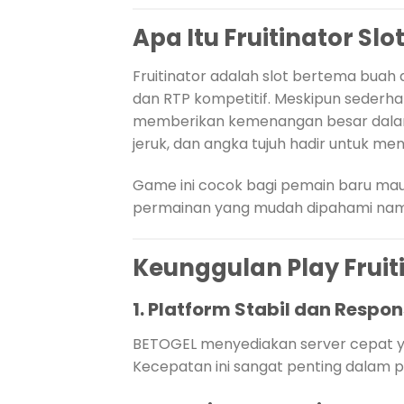
Apa Itu
Fruitinator Slo
Fruitinator adalah slot bertema buah
dan RTP kompetitif. Meskipun sederhan
memberikan kemenangan besar dalam sa
jeruk, dan angka tujuh hadir untuk men
Game ini cocok bagi pemain baru m
permainan yang mudah dipahami nam
Keunggulan Play Fruiti
1. Platform Stabil dan Respon
BETOGEL menyediakan server cepat y
Kecepatan ini sangat penting dalam p