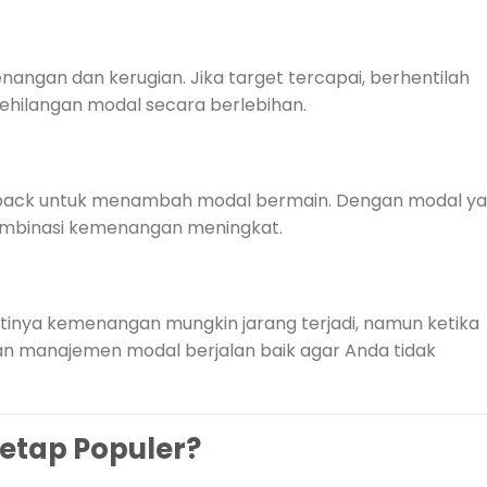
ngan dan kerugian. Jika target tercapai, berhentilah
ehilangan modal secara berlebihan.
hback untuk menambah modal bermain. Dengan modal y
ombinasi kemenangan meningkat.
i. Artinya kemenangan mungkin jarang terjadi, namun ketika
an manajemen modal berjalan baik agar Anda tidak
etap Populer?