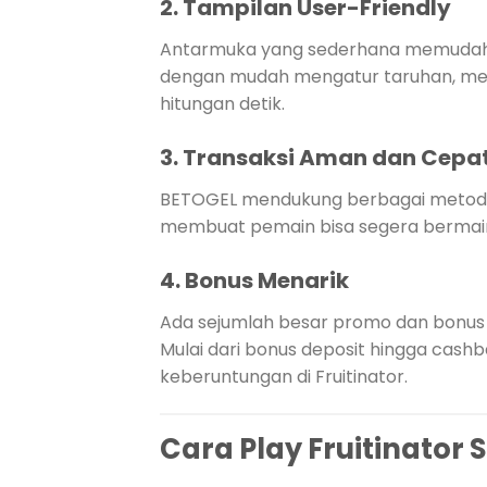
2. Tampilan User-Friendly
Antarmuka yang sederhana memudahk
dengan mudah mengatur taruhan, me
hitungan detik.
3. Transaksi Aman dan Cepa
BETOGEL mendukung berbagai metode d
membuat pemain bisa segera bermai
4. Bonus Menarik
Ada sejumlah besar promo dan bonus
Mulai dari bonus deposit hingga ca
keberuntungan di Fruitinator.
Cara Play Fruitinator 