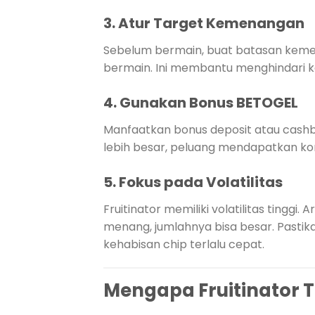
3. Atur Target Kemenangan
Sebelum bermain, buat batasan kemena
bermain. Ini membantu menghindari k
4. Gunakan Bonus BETOGEL
Manfaatkan bonus deposit atau cas
lebih besar, peluang mendapatkan k
5. Fokus pada Volatilitas
Fruitinator memiliki volatilitas tingg
menang, jumlahnya bisa besar. Pastik
kehabisan chip terlalu cepat.
Mengapa Fruitinator T