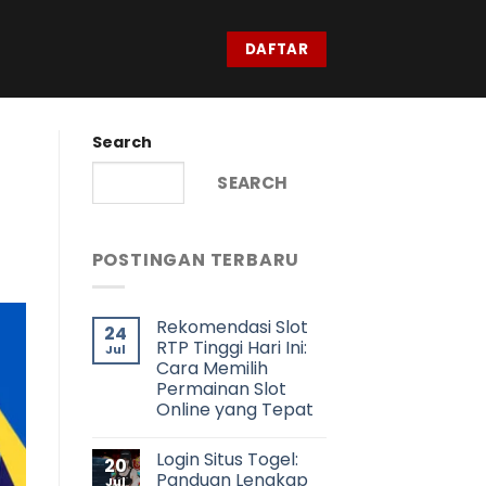
DAFTAR
Search
SEARCH
POSTINGAN TERBARU
Rekomendasi Slot
24
RTP Tinggi Hari Ini:
Jul
Cara Memilih
Permainan Slot
Online yang Tepat
Login Situs Togel:
20
Panduan Lengkap
Jul