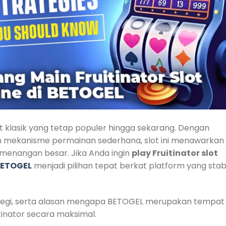
ot klasik yang tetap populer hingga sekarang. Dengan
n mekanisme permainan sederhana, slot ini menawarkan
kemenangan besar. Jika Anda ingin
play Fruitinator slot
ETOGEL
menjadi pilihan tepat berkat platform yang stabi
ategi, serta alasan mengapa BETOGEL merupakan tempat
tinator secara maksimal.