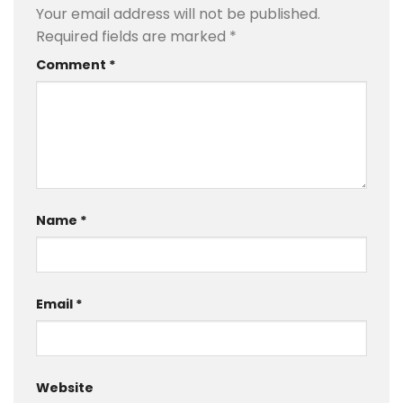
Your email address will not be published.
Required fields are marked
*
Comment
*
Name
*
Email
*
Website