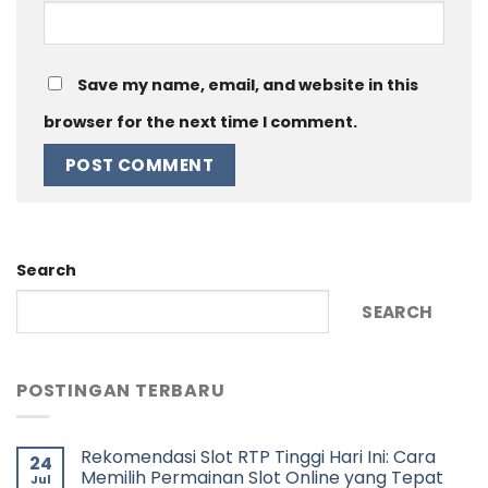
Save my name, email, and website in this
browser for the next time I comment.
Search
SEARCH
POSTINGAN TERBARU
Rekomendasi Slot RTP Tinggi Hari Ini: Cara
24
Memilih Permainan Slot Online yang Tepat
Jul