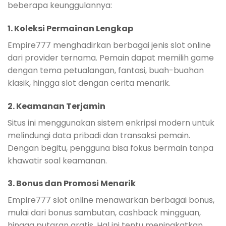
beberapa keunggulannya:
1. Koleksi Permainan Lengkap
Empire777 menghadirkan berbagai jenis slot online
dari provider ternama. Pemain dapat memilih game
dengan tema petualangan, fantasi, buah-buahan
klasik, hingga slot dengan cerita menarik.
2. Keamanan Terjamin
Situs ini menggunakan sistem enkripsi modern untuk
melindungi data pribadi dan transaksi pemain.
Dengan begitu, pengguna bisa fokus bermain tanpa
khawatir soal keamanan.
3. Bonus dan Promosi Menarik
Empire777 slot online menawarkan berbagai bonus,
mulai dari bonus sambutan, cashback mingguan,
hingga putaran gratis. Hal ini tentu meningkatkan