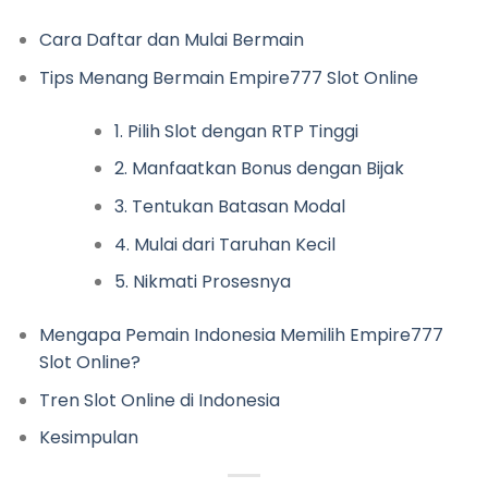
Cara Daftar dan Mulai Bermain
Tips Menang Bermain Empire777 Slot Online
1. Pilih Slot dengan RTP Tinggi
2. Manfaatkan Bonus dengan Bijak
3. Tentukan Batasan Modal
4. Mulai dari Taruhan Kecil
5. Nikmati Prosesnya
Mengapa Pemain Indonesia Memilih Empire777
Slot Online?
Tren Slot Online di Indonesia
Kesimpulan