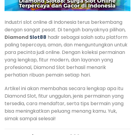
Industri slot online di Indonesia terus berkembang
dengan sangat pesat. Di tengah banyaknya pilihan,
Diamond
Slot88
hadir sebagai salah satu platform
paling tepercaya, aman, dan menguntungkan untuk
para pecinta judi online. Dengan koleksi permainan
yang lengkap, fitur modern, dan layanan yang
profesional, Diamond Slot berhasil menarik
perhatian ribuan pemain setiap hari.
Artikel ini akan membahas secara lengkap apa itu
Diamond Slot, fitur unggulan, jenis permainan yang
tersedia, cara mendaftar, serta tips bermain yang
bisa meningkatkan peluang menang kamu. Yuk,
simak sampai selesai!