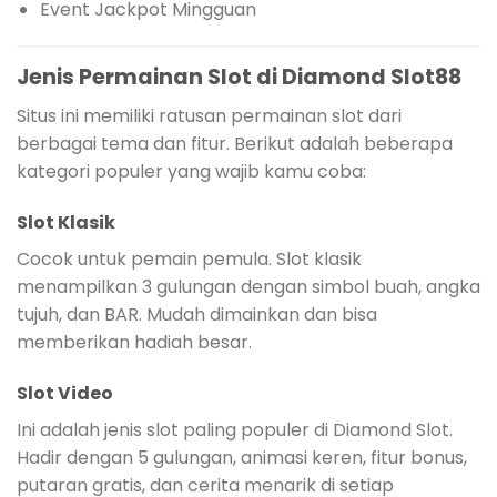
Event Jackpot Mingguan
Jenis Permainan Slot di Diamond Slot88
Situs ini memiliki ratusan permainan slot dari
berbagai tema dan fitur. Berikut adalah beberapa
kategori populer yang wajib kamu coba:
Slot Klasik
Cocok untuk pemain pemula. Slot klasik
menampilkan 3 gulungan dengan simbol buah, angka
tujuh, dan BAR. Mudah dimainkan dan bisa
memberikan hadiah besar.
Slot Video
Ini adalah jenis slot paling populer di Diamond Slot.
Hadir dengan 5 gulungan, animasi keren, fitur bonus,
putaran gratis, dan cerita menarik di setiap