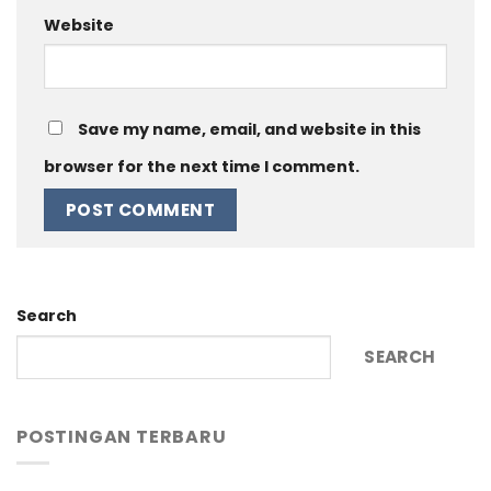
Website
Save my name, email, and website in this
browser for the next time I comment.
Search
SEARCH
POSTINGAN TERBARU