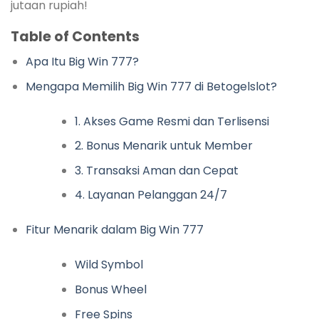
jutaan rupiah!
Table of Contents
Apa Itu Big Win 777?
Mengapa Memilih Big Win 777 di Betogelslot?
1. Akses Game Resmi dan Terlisensi
2. Bonus Menarik untuk Member
3. Transaksi Aman dan Cepat
4. Layanan Pelanggan 24/7
Fitur Menarik dalam Big Win 777
Wild Symbol
Bonus Wheel
Free Spins