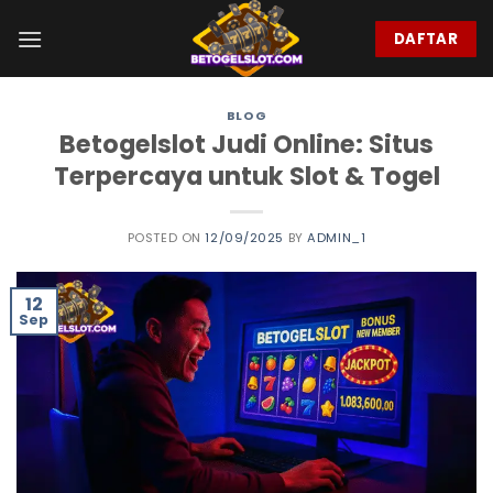
Skip
to
DAFTAR
content
BLOG
Betogelslot Judi Online: Situs
Terpercaya untuk Slot & Togel
POSTED ON
12/09/2025
BY
ADMIN_1
12
Sep