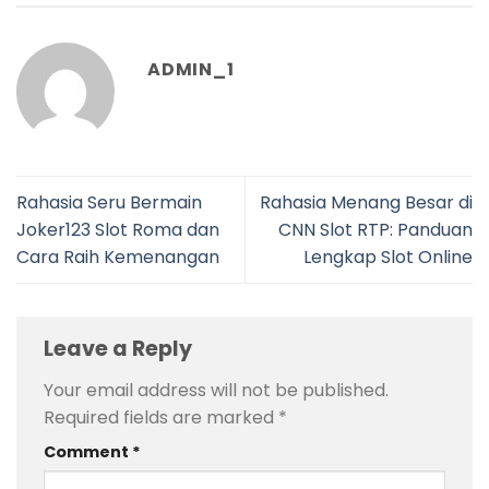
ADMIN_1
Rahasia Seru Bermain
Rahasia Menang Besar di
Joker123 Slot Roma dan
CNN Slot RTP: Panduan
Cara Raih Kemenangan
Lengkap Slot Online
Leave a Reply
Your email address will not be published.
Required fields are marked
*
Comment
*