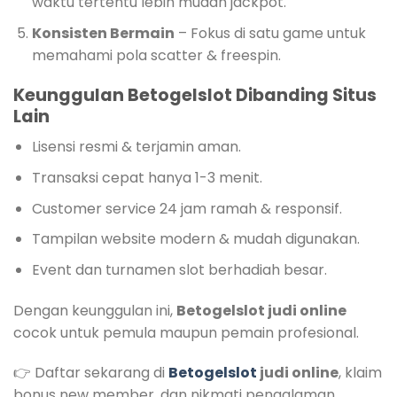
waktu tertentu lebih mudah jackpot.
Konsisten Bermain
– Fokus di satu game untuk
memahami pola scatter & freespin.
Keunggulan Betogelslot Dibanding Situs
Lain
Lisensi resmi & terjamin aman.
Transaksi cepat hanya 1-3 menit.
Customer service 24 jam ramah & responsif.
Tampilan website modern & mudah digunakan.
Event dan turnamen slot berhadiah besar.
Dengan keunggulan ini,
Betogelslot judi online
cocok untuk pemula maupun pemain profesional.
👉 Daftar sekarang di
Betogelslot
judi online
, klaim
bonus new member, dan nikmati pengalaman