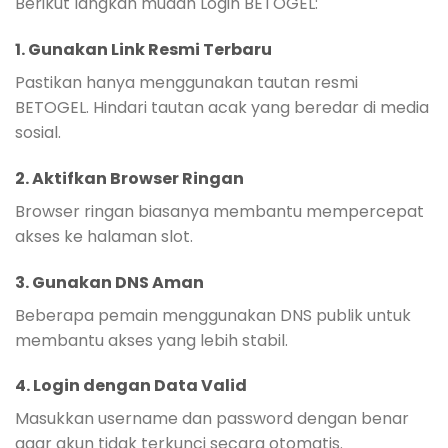
Berikut langkah mudah Login BETOGEL:
1. Gunakan Link Resmi Terbaru
Pastikan hanya menggunakan tautan resmi
BETOGEL. Hindari tautan acak yang beredar di media
sosial.
2. Aktifkan Browser Ringan
Browser ringan biasanya membantu mempercepat
akses ke halaman slot.
3. Gunakan DNS Aman
Beberapa pemain menggunakan DNS publik untuk
membantu akses yang lebih stabil.
4. Login dengan Data Valid
Masukkan username dan password dengan benar
agar akun tidak terkunci secara otomatis.