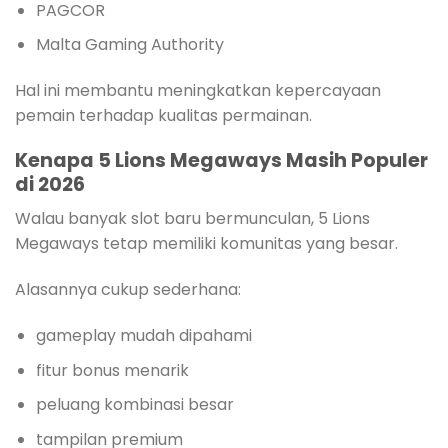
PAGCOR
Malta Gaming Authority
Hal ini membantu meningkatkan kepercayaan
pemain terhadap kualitas permainan.
Kenapa 5 Lions Megaways Masih Populer
di 2026
Walau banyak slot baru bermunculan, 5 Lions
Megaways tetap memiliki komunitas yang besar.
Alasannya cukup sederhana:
gameplay mudah dipahami
fitur bonus menarik
peluang kombinasi besar
tampilan premium