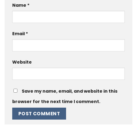
Name
*
Email
*
Website
Save my name, email, and website in this
browser for the next time I comment.